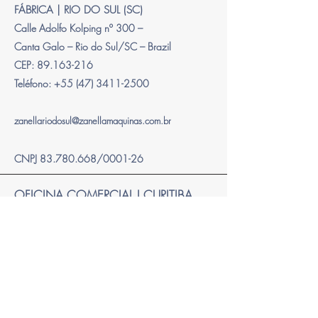
FÁBRICA | RIO DO SUL (SC)
Calle Adolfo Kolping nº 300 –
Canta Galo – Rio do Sul/SC – Brazil
CEP: 89.163-216
Teléfono:
+55 (47) 3411-2500
zanellariodosul@zanellamaquinas.com.br
CNPJ
83.780.668
/0001-26
OFICINA COMERCIAL I CURITIBA
Calle Carneiro Lobo, nº 570,
Trade Tower Building – 18th floor -
Batel – Curitiba/PR - Brazil
CEP -
80.240-240
Teléfono:
+55 (41) 2111-2300
zanellacuritiba@zanellamaquinas.com.br