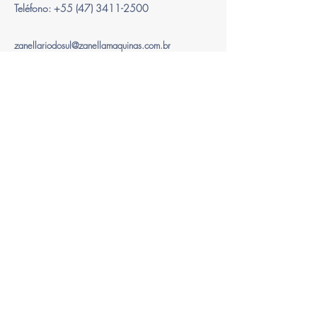
Teléfono:
+55 (47) 3411-2500
zanellariodosul@zanellamaquinas.com.br
CNPJ
83.780.668
/0001-26
OFICINA COMERCIAL I CURITIBA
Calle Carneiro Lobo, nº 570,
Trade Tower Building – 18th floor -
Batel – Curitiba/PR - Brazil
CEP -
80.240-240
Teléfono:
+55 (41) 2111-2300
zanellacuritiba@zanellamaquinas.com.br
CNPJ
83.780.668
/0002-07