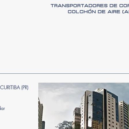
Transportadores de Co
colchón de aire (A
URITIBA (PR)
dar