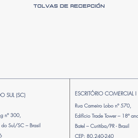
Tolvas de Recepción
ESCRITÓRIO COMERCIAL I C
DO SUL (SC)
Rua Carneiro Lobo nº 570,
ng nº 300,
Edifício Trade Tower – 18º an
 do Sul/SC – Brasi
l
Batel – Curitiba/PR - Brasil
16
CEP: 80.240-240